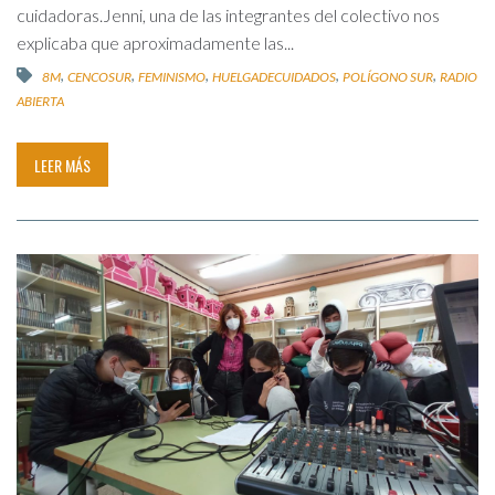
cuidadoras.Jenni, una de las integrantes del colectivo nos
explicaba que aproximadamente las...
,
,
,
,
,
8M
CENCOSUR
FEMINISMO
HUELGADECUIDADOS
POLÍGONO SUR
RADIO
ABIERTA
LEER MÁS