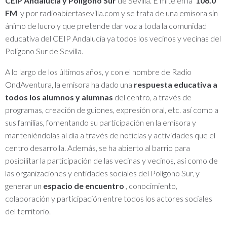
CEIP Andalucía y Polígono Sur
de Sevilla.
E
mite en la
106.0
FM
y por radioabiertasevilla.com y se trata de una emisora ​​sin
ánimo de lucro y que pretende dar voz a toda la comunidad
educativa del CEIP Andalucía ya todos los vecinos y vecinas del
Polígono Sur de Sevilla.
A lo largo de los últimos años, y con el nombre de Radio
OndAventura, la emisora ​​ha dado una
respuesta educativa a
todos los alumnos y alumnas
del centro, a través de
programas, creación de guiones, expresión oral, etc. así como a
sus familias, fomentando su participación en la emisora ​​y
manteniéndolas al día a través de noticias y actividades que el
centro desarrolla.
Además, se ha abierto al barrio para
posibilitar la participación de las vecinas y vecinos, así como de
las organizaciones y entidades sociales del Polígono Sur, y
generar un
espacio de encuentro
, conocimiento,
colaboración y participación entre todos los actores sociales
del territorio.