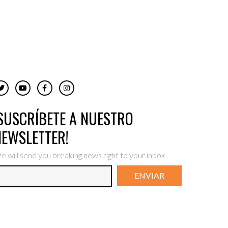
¡SUSCRÍBETE A NUESTRO
NEWSLETTER!
e will send you breaking news right to your inbox
ENVIAR