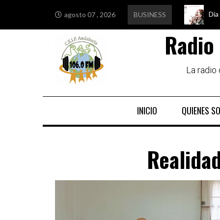
Día
Edu
Est
Igu
agosto 07 , 2026
BUSINESS
Radio 
La radio
INICIO
QUIENES S
Realidad