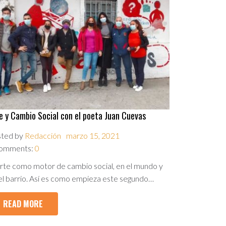
e y Cambio Social con el poeta Juan Cuevas
sted by
Redacción
marzo 15, 2021
omments:
0
arte como motor de cambio social, en el mundo y
el barrio. Así es como empieza este segundo…
READ MORE