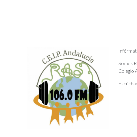
Infórmat
Somos Rad
Colegio A
Escúchan