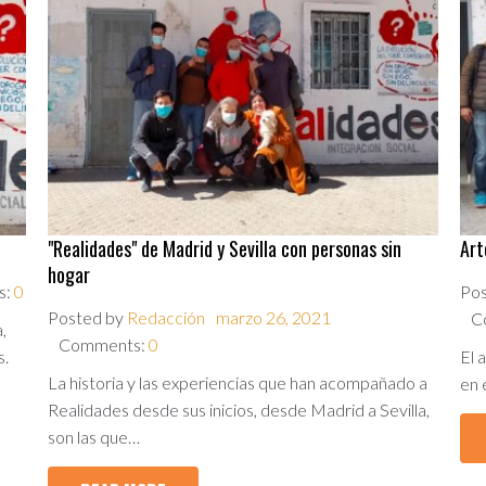
"Realidades" de Madrid y Sevilla con personas sin
Art
hogar
s:
0
Po
Posted by
Redacción
marzo 26, 2021
C
,
Comments:
0
s.
El 
La historia y las experiencias que han acompañado a
en 
Realidades desde sus inicios, desde Madrid a Sevilla,
son las que…