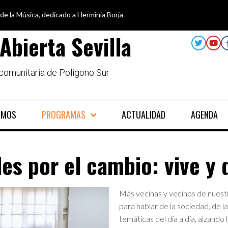
 de la Música, dedicado a Herminia Borja
car en igualdad, para un futuro sin machismo
a semana disfruta de oferta cultural en Asociación Solidaridad
alando al Sur, el cuidado y la limpieza del entorno
Abierta Sevilla
 comunitaria de Polígono Sur
OMOS
PROGRAMAS
ACTUALIDAD
AGENDA
es por el cambio: vive y d
Más vecinas y vecinos de nuestr
para hablar de la sociedad, de l
temáticas del día a día, alzando l