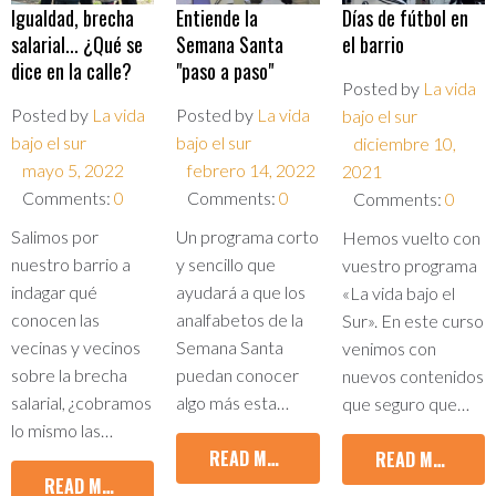
Igualdad, brecha
Entiende la
Días de fútbol en
salarial... ¿Qué se
Semana Santa
el barrio
dice en la calle?
"paso a paso"
Posted by
La vida
Posted by
La vida
Posted by
La vida
bajo el sur
bajo el sur
bajo el sur
diciembre 10,
mayo 5, 2022
febrero 14, 2022
2021
Comments:
0
Comments:
0
Comments:
0
Salimos por
Un programa corto
Hemos vuelto con
nuestro barrio a
y sencillo que
vuestro programa
indagar qué
ayudará a que los
«La vida bajo el
conocen las
analfabetos de la
Sur». En este curso
vecinas y vecinos
Semana Santa
venimos con
sobre la brecha
puedan conocer
nuevos contenidos
salarial, ¿cobramos
algo más esta…
que seguro que…
lo mismo las…
READ MORE
READ MORE
READ MORE