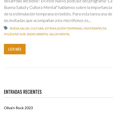
desarrollo del bebé." En este nuevo podcast del programa "La
Buena Salud y Cultura Mental" hablamos sobre la importancia
de la estimulación temprana en bebés. Para esta tarea una de
las invitadas que acompañan a los micrófonos es...
,
,
,
,
BUENA SALUD
CULTURA
ESTIMULACIÓN TEMPRANA
FISIOTERAPEUTA
,
,
POLÍGONO SUR
RADIO ABIERTA
SALUD MENTAL
LEER MÁS
ENTRADAS RECIENTES
Oliva’n Rock 2023