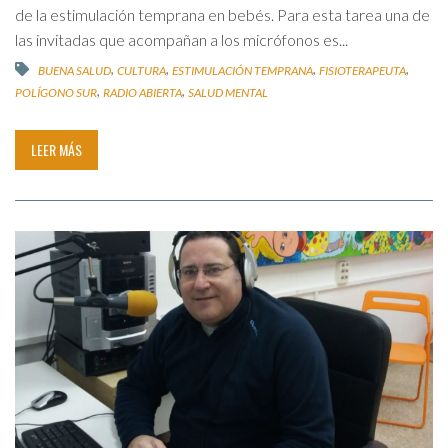
de la estimulación temprana en bebés. Para esta tarea una de
las invitadas que acompañan a los micrófonos es...
,
,
,
,
BUENA SALUD
CULTURA
ESTIMULACIÓN TEMPRANA
FISIOTERAPEUTA
,
,
POLÍGONO SUR
RADIO ABIERTA
SALUD MENTAL
LEER MÁS