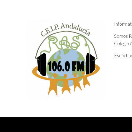
Infórmat
Somos Rad
Colegio A
Escúchan