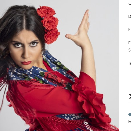
O
D
E
E
S
I
C
M