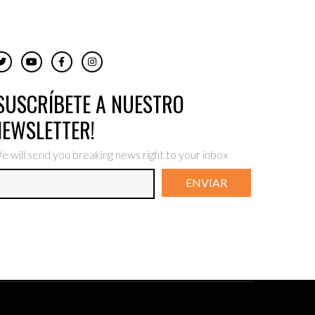
¡SUSCRÍBETE A NUESTRO
NEWSLETTER!
e will send you breaking news right to your inbox
ENVIAR