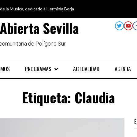
 de la Música, dedicado a Herminia Borja
car en igualdad, para un futuro sin machismo
a semana disfruta de oferta cultural en Asociación Solidaridad
alando al Sur, el cuidado y la limpieza del entorno
Abierta Sevilla
 comunitaria de Polígono Sur
OMOS
PROGRAMAS
ACTUALIDAD
AGENDA
Etiqueta:
Claudia
E