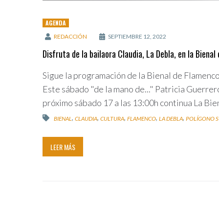
AGENDA
REDACCIÓN
SEPTIEMBRE 12, 2022
Disfruta de la bailaora Claudia, La Debla, en la Biena
Sigue la programación de la Bienal de Flamenco 
Este sábado "de la mano de..." Patricia Guerrero
próximo sábado 17 a las 13:00h continua La Bien
,
,
,
,
,
BIENAL
CLAUDIA
CULTURA
FLAMENCO
LA DEBLA
POLÍGONO 
LEER MÁS