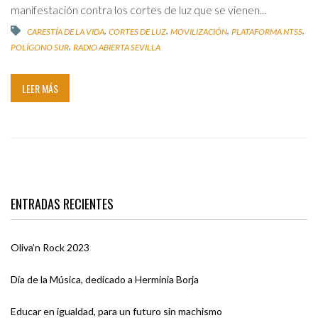
manifestación contra los cortes de luz que se vienen...
,
,
,
,
CARESTÍA DE LA VIDA
CORTES DE LUZ
MOVILIZACIÓN
PLATAFORMA NTSS
,
POLÍGONO SUR
RADIO ABIERTA SEVILLA
LEER MÁS
ENTRADAS RECIENTES
Oliva’n Rock 2023
Día de la Música, dedicado a Herminia Borja
Educar en igualdad, para un futuro sin machismo