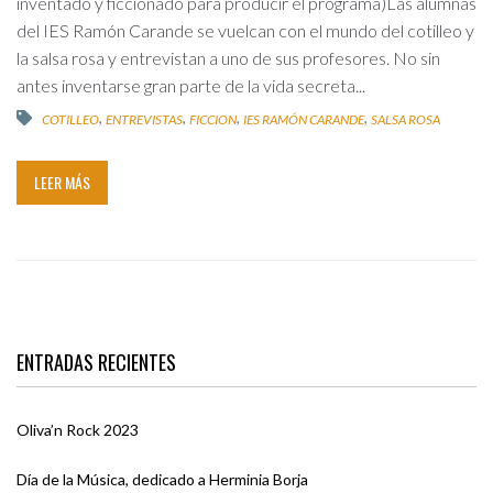
inventado y ficcionado para producir el programa)Las alumnas
del IES Ramón Carande se vuelcan con el mundo del cotilleo y
la salsa rosa y entrevistan a uno de sus profesores. No sin
antes inventarse gran parte de la vida secreta...
,
,
,
,
COTILLEO
ENTREVISTAS
FICCION
IES RAMÓN CARANDE
SALSA ROSA
LEER MÁS
ENTRADAS RECIENTES
Oliva’n Rock 2023
Día de la Música, dedicado a Herminia Borja