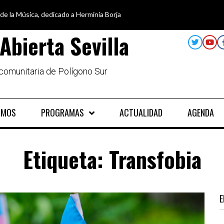
 de la Música, dedicado a Herminia Borja
car en igualdad, para un futuro sin machismo
a semana disfruta de oferta cultural en Asociación Solidaridad
alando al Sur, el cuidado y la limpieza del entorno
Abierta Sevilla
 comunitaria de Polígono Sur
OMOS
PROGRAMAS
ACTUALIDAD
AGENDA
Etiqueta:
Transfobia
E