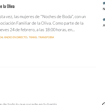
e la Oliva
N
sta vez, las mujeres de "Noches de Boda", con un
ciación Familiar de la Oliva. Como parte de la
A
es 24 de febrero, a las 18:00 horas, en...
,
,
,
DA
RADIO EN DIRECTO
TRANS
TRANSFOBIA
e de todo lo que sucede en tu barrio.