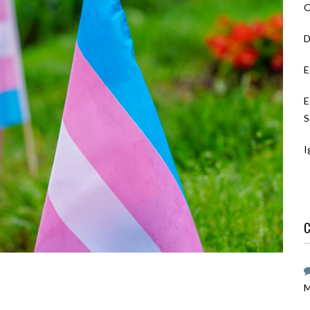
O
D
E
E
S
I
C
M