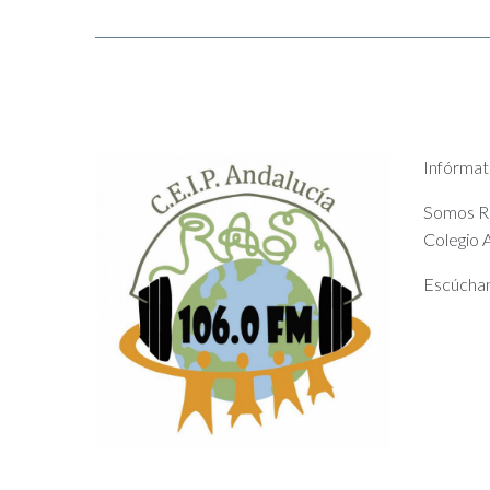
Infórmat
Somos Rad
Colegio A
Escúchan