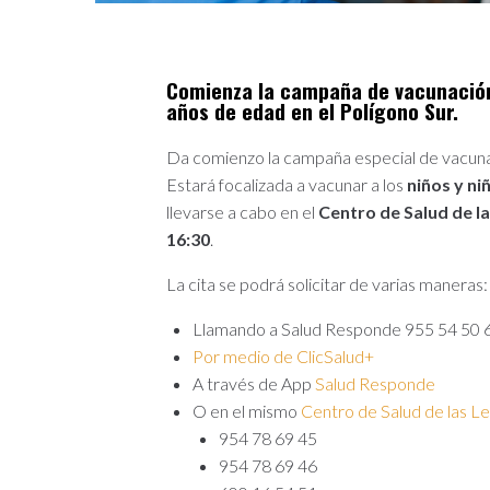
Comienza la campaña de vacunación 
años de edad en el Polígono Sur.
Da comienzo la campaña especial de vacunac
Estará focalizada a vacunar a los
niños y ni
llevarse a cabo en el
Centro de Salud de la
16:30
.
La cita se podrá solicitar de varias maneras:
Llamando a Salud Responde 955 54 50 
Por medio de ClicSalud+
A través de App
Salud Responde
O en el mismo
Centro de Salud de las Le
954 78 69 45
954 78 69 46