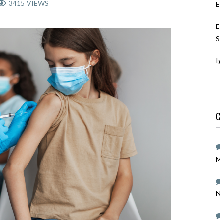
3415
VIEWS
E
E
S
I
C
M
N