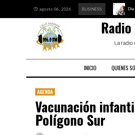
Día
Edu
Est
Igu
agosto 06 , 2026
BUSINESS
Radio 
La radio
INICIO
QUIENES S
AGENDA
Vacunación infant
Polígono Sur