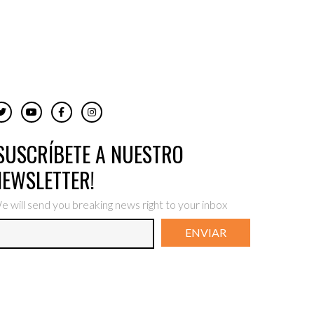
¡SUSCRÍBETE A NUESTRO
NEWSLETTER!
e will send you breaking news right to your inbox
ENVIAR