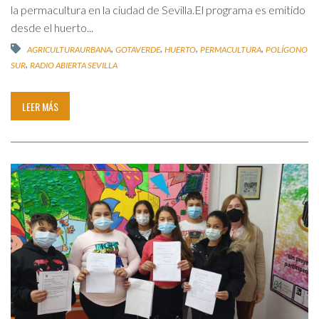
la permacultura en la ciudad de Sevilla.El programa es emitido
desde el huerto...
,
,
,
,
AGRICULTURAURBANA
GOTAVERDE
HUERTO
PERMACULTURA
POLÍGONO
,
SUR
RADIO ABIERTA SEVILLA
LEER MÁS