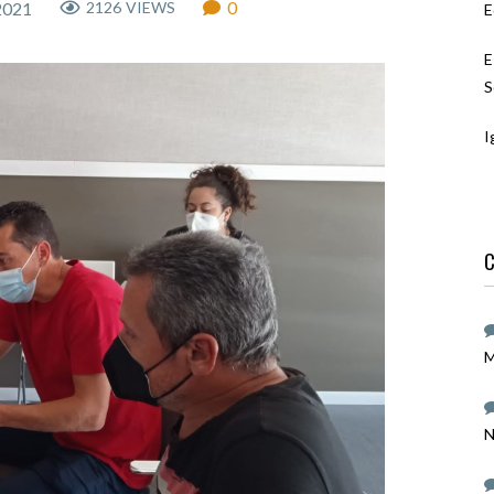
0
2021
2126
VIEWS
E
E
S
I
C
M
N