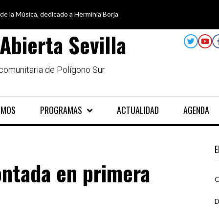
 de la Música, dedicado a Herminia Borja
car en igualdad, para un futuro sin machismo
a semana disfruta de oferta cultural en Asociación Solidaridad
alando al Sur, el cuidado y la limpieza del entorno
Abierta Sevilla
 comunitaria de Polígono Sur
OMOS
PROGRAMAS
ACTUALIDAD
AGENDA
E
ontada en primera
O
D