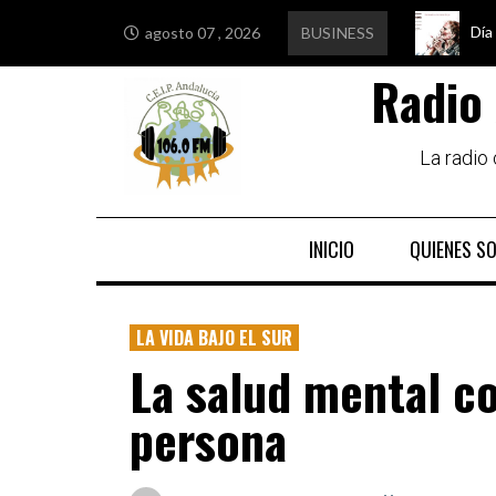
Día
Edu
Est
Igu
agosto 07 , 2026
BUSINESS
Radio 
La radio
INICIO
QUIENES S
LA VIDA BAJO EL SUR
La salud mental c
persona