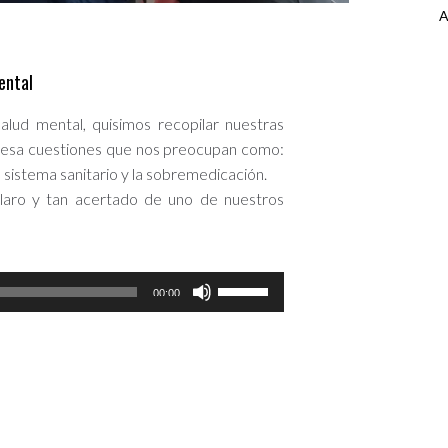
A
ental
lud mental, quisimos recopilar nuestras
 mesa cuestiones que nos preocupan como:
 sistema sanitario y la sobremedicación.
laro y tan acertado de uno de nuestros
Utiliza
00:00
las
teclas
de
flecha
arriba/abajo
para