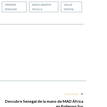
aumentar
PRIMERA
RADIO ABIERTA
SALUD
o
PERSONA
SEVILLA
MENTAL
disminuir
el
volumen.
Next article
Descubre Senegal de la mano de MAD África
en Polígono Sur