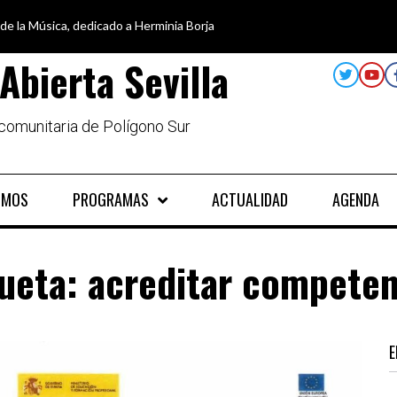
 de la Música, dedicado a Herminia Borja
car en igualdad, para un futuro sin machismo
a semana disfruta de oferta cultural en Asociación Solidaridad
alando al Sur, el cuidado y la limpieza del entorno
Abierta Sevilla
 comunitaria de Polígono Sur
OMOS
PROGRAMAS
ACTUALIDAD
AGENDA
queta:
acreditar competen
E