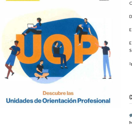
O
D
E
E
S
I
C
M