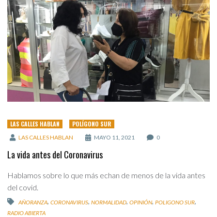
LAS CALLES HABLAN
POLÍGONO SUR
LAS CALLES HABLAN
MAYO 11, 2021
0
La vida antes del Coronavirus
Hablamos sobre lo que más echan de menos de la vida antes
del covid.
,
,
,
,
,
AÑORANZA
CORONAVIRUS
NORMALIDAD
OPINIÓN
POLIGONO SUR
RADIO ABIERTA