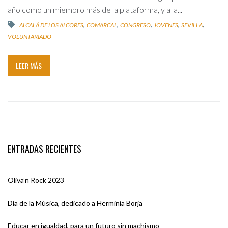
año como un miembro más de la plataforma, y a la...
,
,
,
,
,
ALCALÁ DE LOS ALCORES
COMARCAL
CONGRESO
JOVENES
SEVILLA
VOLUNTARIADO
LEER MÁS
ENTRADAS RECIENTES
Oliva’n Rock 2023
Día de la Música, dedicado a Herminia Borja
Educar en igualdad, para un futuro sin machismo