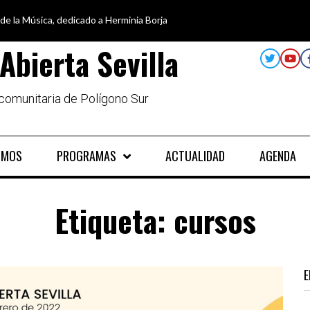
 de la Música, dedicado a Herminia Borja
car en igualdad, para un futuro sin machismo
a semana disfruta de oferta cultural en Asociación Solidaridad
alando al Sur, el cuidado y la limpieza del entorno
Abierta Sevilla
 comunitaria de Polígono Sur
OMOS
PROGRAMAS
ACTUALIDAD
AGENDA
Etiqueta:
cursos
E