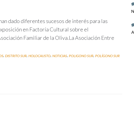
N
an dado diferentes sucesos de interés para las
Exposición en Factoría Cultural sobre el
A
ociación Familiar de la Oliva.La Asociación Entre
,
,
,
,
,
OS
DISTRITO SUR
HOLOCAUSTO
NOTICIAS
POLIGONO SUR
POLÍGONO SUR