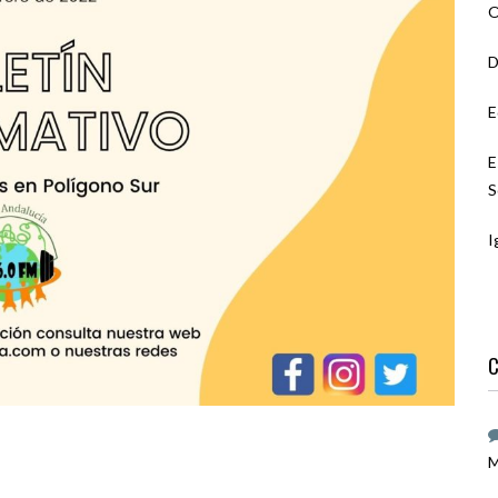
O
D
E
E
S
I
C
M