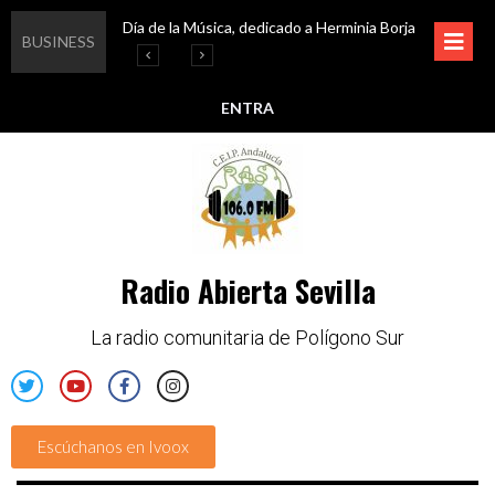
Día de la Música, dedicado a Herminia Borja
Educar en igualdad, para un futuro sin machismo
Igualando al Sur, el cuidado y la limpieza del entorno
Esta semana disfruta de oferta cultural en Asociación Solidaridad
BUSINESS
ENTRA
Radio Abierta Sevilla
La radio comunitaria de Polígono Sur
Escúchanos en Ivoox