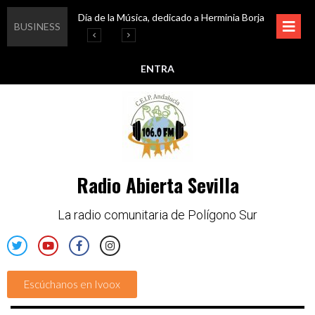
Día de la Música, dedicado a Herminia Borja
Educar en igualdad, para un futuro sin machismo
Igualando al Sur, el cuidado y la limpieza del entorno
Esta semana disfruta de oferta cultural en Asociación Solidaridad
BUSINESS
ENTRA
Radio Abierta Sevilla
La radio comunitaria de Polígono Sur
Escúchanos en Ivoox