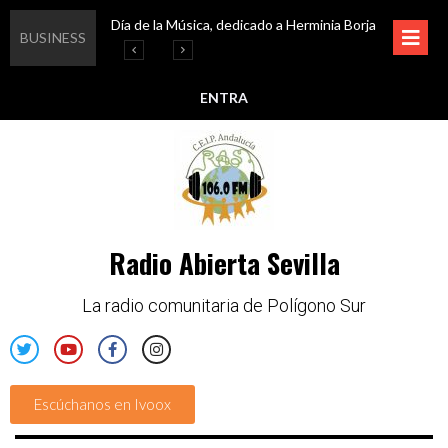
Día de la Música, dedicado a Herminia Borja
Educar en igualdad, para un futuro sin machismo
Igualando al Sur, el cuidado y la limpieza del entorno
Esta semana disfruta de oferta cultural en Asociación Solidaridad
BUSINESS
ENTRA
Radio Abierta Sevilla
La radio comunitaria de Polígono Sur
Escúchanos en Ivoox