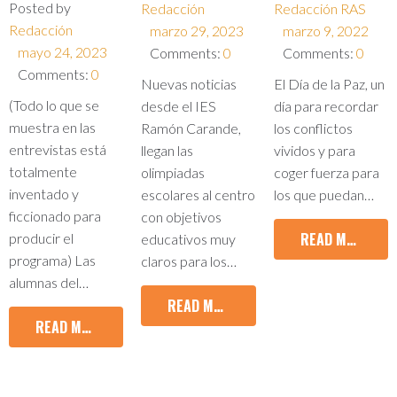
Posted by
Redacción
Redacción RAS
Redacción
marzo 29, 2023
marzo 9, 2022
mayo 24, 2023
Comments:
0
Comments:
0
Comments:
0
Nuevas noticias
El Día de la Paz, un
(Todo lo que se
desde el IES
día para recordar
muestra en las
Ramón Carande,
los conflictos
entrevistas está
llegan las
vividos y para
totalmente
olimpiadas
coger fuerza para
inventado y
escolares al centro
los que puedan…
ficcionado para
con objetivos
READ MORE
producir el
educativos muy
programa) Las
claros para los…
alumnas del…
READ MORE
READ MORE