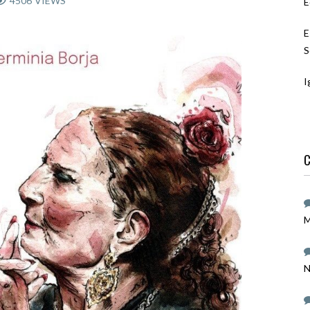
4506
VIEWS
E
E
S
I
C
M
N