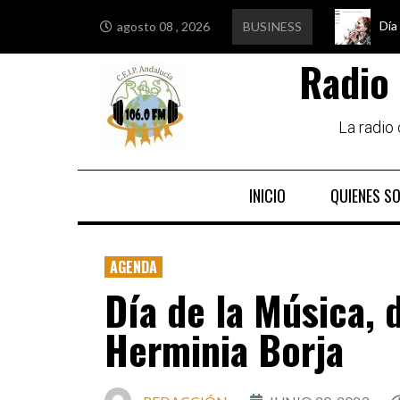
Día
Edu
Est
Igu
agosto 08 , 2026
BUSINESS
Radio 
La radio
INICIO
QUIENES S
AGENDA
Día de la Música, 
Herminia Borja