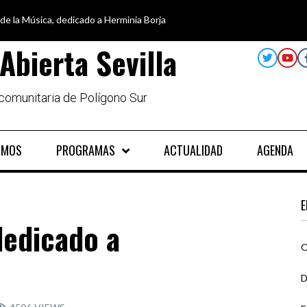
 de la Música, dedicado a Herminia Borja
car en igualdad, para un futuro sin machismo
a semana disfruta de oferta cultural en Asociación Solidaridad
alando al Sur, el cuidado y la limpieza del entorno
Abierta Sevilla
 comunitaria de Polígono Sur
OMOS
PROGRAMAS
ACTUALIDAD
AGENDA
E
dedicado a
O
D