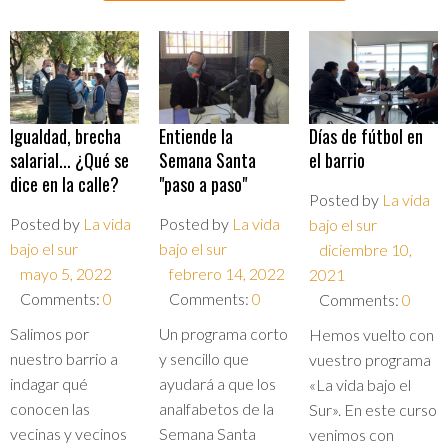
Igualdad, brecha
Entiende la
Días de fútbol en
salarial... ¿Qué se
Semana Santa
el barrio
dice en la calle?
"paso a paso"
Posted by
La vida
Posted by
La vida
Posted by
La vida
bajo el sur
bajo el sur
bajo el sur
diciembre 10,
mayo 5, 2022
febrero 14, 2022
2021
Comments:
0
Comments:
0
Comments:
0
Salimos por
Un programa corto
Hemos vuelto con
nuestro barrio a
y sencillo que
vuestro programa
indagar qué
ayudará a que los
«La vida bajo el
conocen las
analfabetos de la
Sur». En este curso
vecinas y vecinos
Semana Santa
venimos con