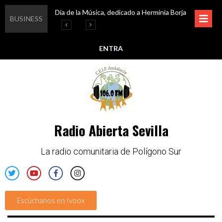
Día de la Música, dedicado a Herminia Borja
Educar en igualdad, para un futuro sin machismo
Igualando al Sur, el cuidado y la limpieza del entorno
Esta semana disfruta de oferta cultural en Asociación Solidaridad
BUSINESS
ENTRA
Radio Abierta Sevilla
La radio comunitaria de Polígono Sur
Escúchanos en Ivoox