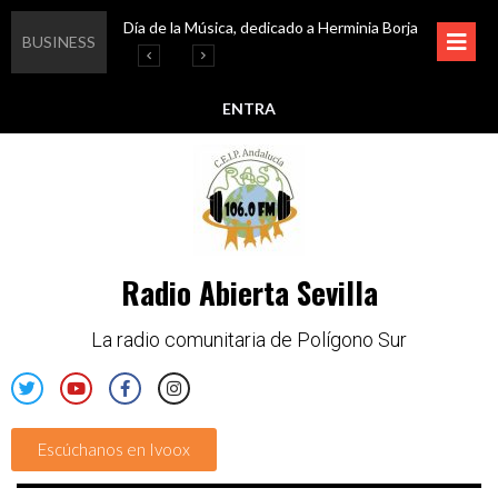
Día de la Música, dedicado a Herminia Borja
Educar en igualdad, para un futuro sin machismo
Igualando al Sur, el cuidado y la limpieza del entorno
Esta semana disfruta de oferta cultural en Asociación Solidaridad
BUSINESS
ENTRA
Radio Abierta Sevilla
La radio comunitaria de Polígono Sur
Escúchanos en Ivoox