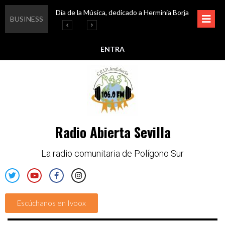
Día de la Música, dedicado a Herminia Borja
Educar en igualdad, para un futuro sin machismo
Igualando al Sur, el cuidado y la limpieza del entorno
Esta semana disfruta de oferta cultural en Asociación Solidaridad
BUSINESS
ENTRA
Radio Abierta Sevilla
La radio comunitaria de Polígono Sur
Escúchanos en Ivoox