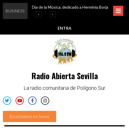
Día de la Música, dedicado a Herminia Borja
Educar en igualdad, para un futuro sin machismo
Igualando al Sur, el cuidado y la limpieza del entorno
Esta semana disfruta de oferta cultural en Asociación Solidaridad
BUSINESS
ENTRA
Radio Abierta Sevilla
La radio comunitaria de Polígono Sur
Escúchanos en Ivoox