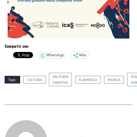
Compartir con:
WhatsApp
Más
FACTORÍA
PO
Tags:
CULTURA
FLAMENCO
MÚSICA
CREATIVA
SU