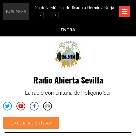
Día de la Música, dedicado a Herminia Borja
Educar en igualdad, para un futuro sin machismo
Igualando al Sur, el cuidado y la limpieza del entorno
Esta semana disfruta de oferta cultural en Asociación Solidaridad
BUSINESS
ENTRA
Radio Abierta Sevilla
La radio comunitaria de Polígono Sur
Escúchanos en Ivoox