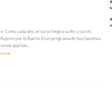
N
A
 Como cada año, el curso llega a su fin, y con él,
Mujeres por el Barrio.En el programa de hoy hacemos
rsonas que han...
NO SUR