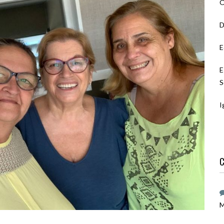
O
D
E
E
S
I
C
M