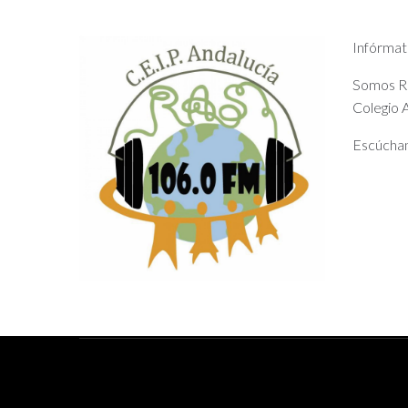
Infórmat
Somos Rad
Colegio A
Escúchan