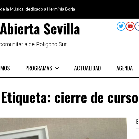
 de la Música, dedicado a Herminia Borja
car en igualdad, para un futuro sin machismo
a semana disfruta de oferta cultural en Asociación Solidaridad
alando al Sur, el cuidado y la limpieza del entorno
Abierta Sevilla
 comunitaria de Polígono Sur
OMOS
PROGRAMAS
ACTUALIDAD
AGENDA
Etiqueta:
cierre de curso
E