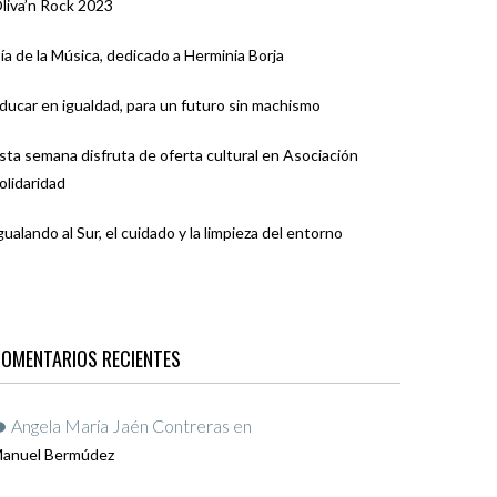
liva’n Rock 2023
ía de la Música, dedicado a Herminia Borja
ducar en igualdad, para un futuro sin machismo
sta semana disfruta de oferta cultural en Asociación
olidaridad
gualando al Sur, el cuidado y la limpieza del entorno
OMENTARIOS RECIENTES
Angela María Jaén Contreras
en
anuel Bermúdez