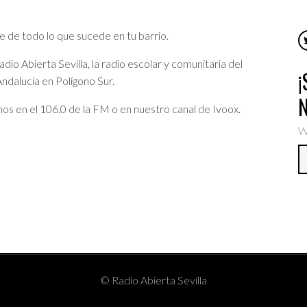
e de todo lo que sucede en tu barrio.
io Abierta Sevilla, la radio escolar y comunitaria del
ndalucía en Polígono Sur.
os en el 106.0 de la FM o en nuestro canal de Ivoox.
W
© Radio Abierta Sevilla