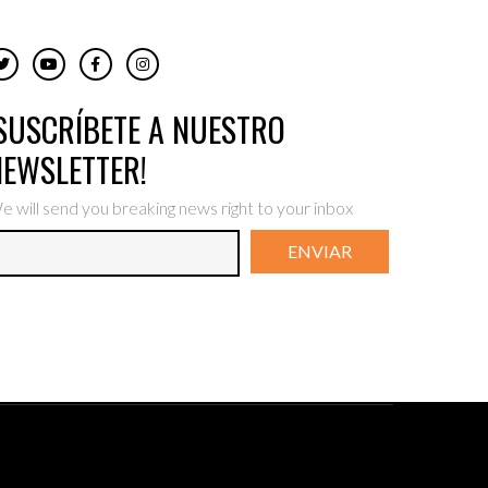
¡SUSCRÍBETE A NUESTRO
NEWSLETTER!
e will send you breaking news right to your inbox
ENVIAR