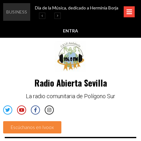
Día de la Música, dedicado a Herminia Borja
Educar en igualdad, para un futuro sin machismo
Igualando al Sur, el cuidado y la limpieza del entorno
Esta semana disfruta de oferta cultural en Asociación Solidaridad
BUSINESS
ENTRA
Radio Abierta Sevilla
La radio comunitaria de Polígono Sur
Escúchanos en Ivoox