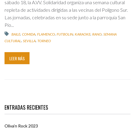
sábado 18, la A.VV. Solidaridad organiza una semana cultural
repleta de actividades dirigidas a las vecinas del Polígono Sur.
Las jornadas, celebradas en su sede junto a la parroquia San
Pío...
,
,
,
,
,
,
BAILE
COMIDA
FLAMENCO
FUTBOLIN
KARAOKE
RANO
SEMANA
,
,
CULTURAL
SEVILLA
TORNEO
LEER MÁS
ENTRADAS RECIENTES
Oliva’n Rock 2023