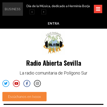
Día de la Música, dedicado a Herminia Borja
Educar en igualdad, para un futuro sin machismo
Igualando al Sur, el cuidado y la limpieza del entorno
Esta semana disfruta de oferta cultural en Asociación Solidaridad
BUSINESS
ENTRA
Radio Abierta Sevilla
La radio comunitaria de Polígono Sur
Escúchanos en Ivoox