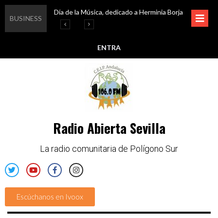
Día de la Música, dedicado a Herminia Borja
Educar en igualdad, para un futuro sin machismo
Igualando al Sur, el cuidado y la limpieza del entorno
Esta semana disfruta de oferta cultural en Asociación Solidaridad
BUSINESS
ENTRA
Radio Abierta Sevilla
La radio comunitaria de Polígono Sur
Escúchanos en Ivoox