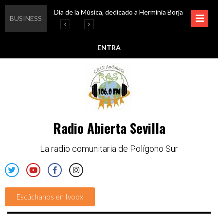
Día de la Música, dedicado a Herminia Borja
Educar en igualdad, para un futuro sin machismo
Igualando al Sur, el cuidado y la limpieza del entorno
Esta semana disfruta de oferta cultural en Asociación Solidaridad
BUSINESS
ENTRA
Radio Abierta Sevilla
La radio comunitaria de Polígono Sur
Escúchanos en Ivoox