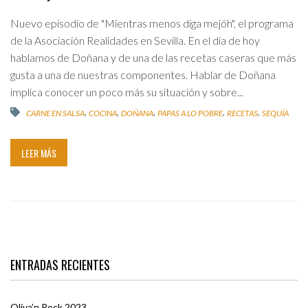
Nuevo episodio de "Mientras menos diga mejóh", el programa
de la Asociación Realidades en Sevilla. En el día de hoy
hablamos de Doñana y de una de las recetas caseras que más
gusta a una de nuestras componentes. Hablar de Doñana
implica conocer un poco más su situación y sobre...
,
,
,
,
,
CARNE EN SALSA
COCINA
DOÑANA
PAPAS A LO POBRE
RECETAS
SEQUÍA
LEER MÁS
ENTRADAS RECIENTES
Oliva’n Rock 2023