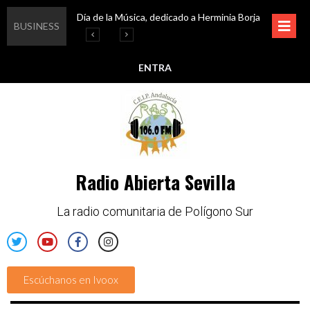
Día de la Música, dedicado a Herminia Borja
Educar en igualdad, para un futuro sin machismo
Igualando al Sur, el cuidado y la limpieza del entorno
Esta semana disfruta de oferta cultural en Asociación Solidaridad
BUSINESS
ENTRA
Radio Abierta Sevilla
La radio comunitaria de Polígono Sur
Escúchanos en Ivoox