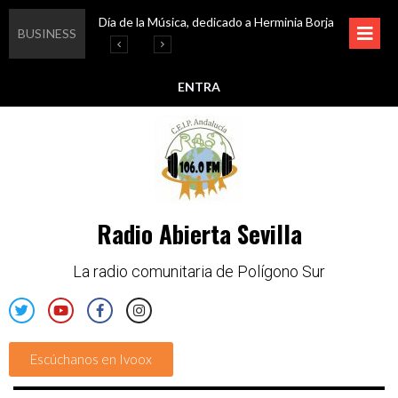
Día de la Música, dedicado a Herminia Borja
Educar en igualdad, para un futuro sin machismo
Igualando al Sur, el cuidado y la limpieza del entorno
Esta semana disfruta de oferta cultural en Asociación Solidaridad
BUSINESS
ENTRA
Radio Abierta Sevilla
La radio comunitaria de Polígono Sur
Escúchanos en Ivoox