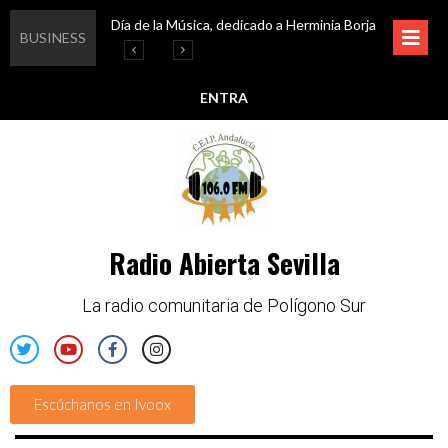
Día de la Música, dedicado a Herminia Borja
Educar en igualdad, para un futuro sin machismo
Igualando al Sur, el cuidado y la limpieza del entorno
Esta semana disfruta de oferta cultural en Asociación Solidaridad
BUSINESS
ENTRA
Radio Abierta Sevilla
La radio comunitaria de Polígono Sur
Escúchanos en Ivoox