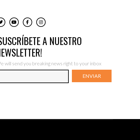
¡SUSCRÍBETE A NUESTRO
NEWSLETTER!
e will send you breaking news right to your inbox
ENVIAR