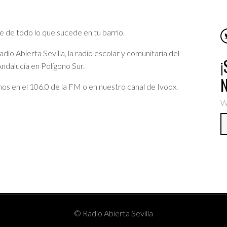
e de todo lo que sucede en tu barrio.
io Abierta Sevilla, la radio escolar y comunitaria del
ndalucía en Polígono Sur.
os en el 106.0 de la FM o en nuestro canal de Ivoox.
W
© Radio Abierta Sevilla