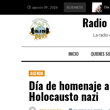
Día
Edu
Est
Igu
agosto 09 , 2026
BUSINESS
Radio 
La radio
INICIO
QUIENES S
AGENDA
Día de homenaje a 
Holocausto nazi