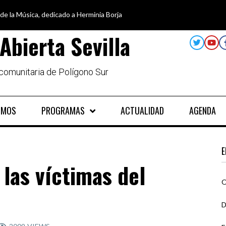
 de la Música, dedicado a Herminia Borja
car en igualdad, para un futuro sin machismo
a semana disfruta de oferta cultural en Asociación Solidaridad
alando al Sur, el cuidado y la limpieza del entorno
Abierta Sevilla
 comunitaria de Polígono Sur
OMOS
PROGRAMAS
ACTUALIDAD
AGENDA
E
las víctimas del
O
D