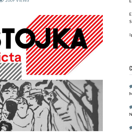
2009
VIEWS
E
E
S
I
C
M
N