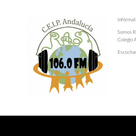
Infórmat
Somos Rad
Colegio A
Escúchan