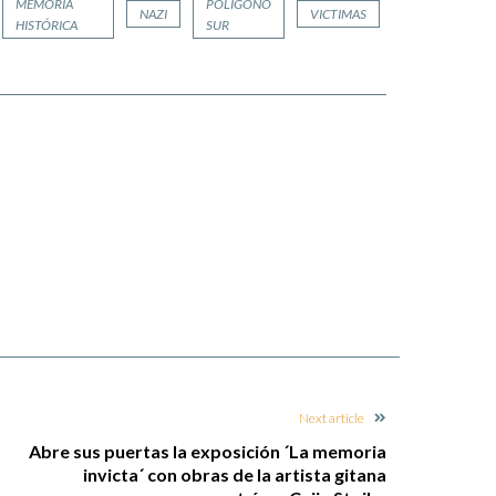
MEMORIA
POLÍGONO
NAZI
VICTIMAS
HISTÓRICA
SUR
Next article
Abre sus puertas la exposición ´La memoria
invicta´ con obras de la artista gitana