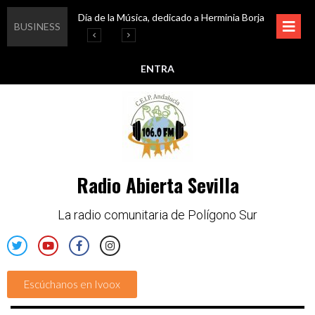
Día de la Música, dedicado a Herminia Borja
Educar en igualdad, para un futuro sin machismo
Igualando al Sur, el cuidado y la limpieza del entorno
Esta semana disfruta de oferta cultural en Asociación Solidaridad
BUSINESS
ENTRA
Radio Abierta Sevilla
La radio comunitaria de Polígono Sur
Escúchanos en Ivoox