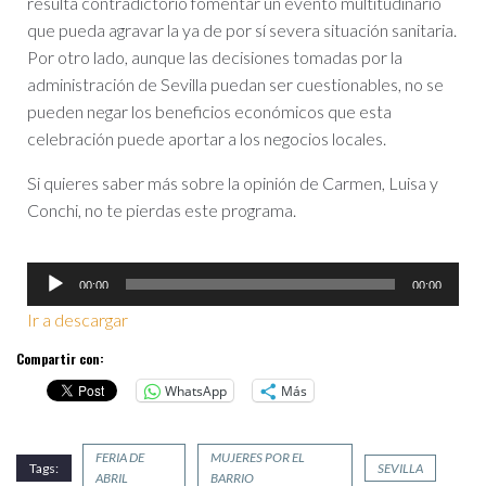
resulta contradictorio fomentar un evento multitudinario
que pueda agravar la ya de por sí severa situación sanitaria.
Por otro lado, aunque las decisiones tomadas por la
administración de Sevilla puedan ser cuestionables, no se
pueden negar los beneficios económicos que esta
celebración puede aportar a los negocios locales.
Si quieres saber más sobre la opinión de Carmen, Luisa y
Conchi, no te pierdas este programa.
Reproductor
00:00
00:00
de
Ir a descargar
audio
Compartir con:
WhatsApp
Más
FERIA DE
MUJERES POR EL
Tags:
SEVILLA
ABRIL
BARRIO