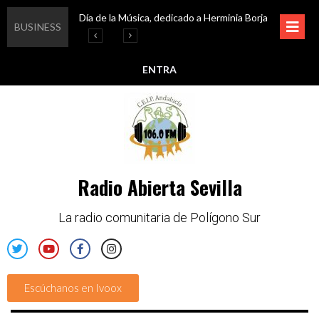
Día de la Música, dedicado a Herminia Borja
Educar en igualdad, para un futuro sin machismo
Igualando al Sur, el cuidado y la limpieza del entorno
Esta semana disfruta de oferta cultural en Asociación Solidaridad
BUSINESS
ENTRA
Radio Abierta Sevilla
La radio comunitaria de Polígono Sur
Escúchanos en Ivoox